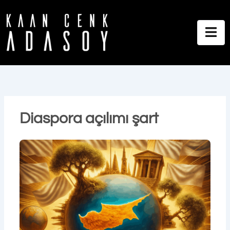
İçeriğe
atla
Diaspora açılımı şart