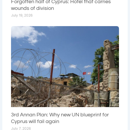
Forgotten half of Cyprus: Hotel that carries
wounds of division
July 19, 2026
3rd Annan Plan: Why new UN blueprint for
Cyprus will fail again
July 7, 2026