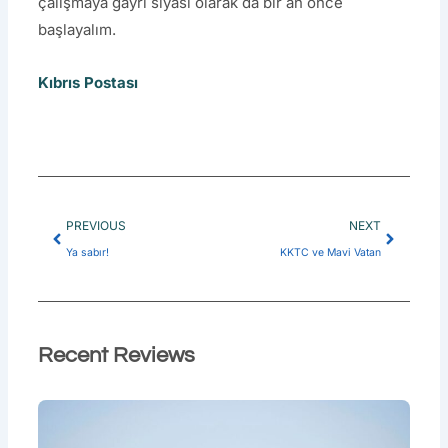
çalışmaya gayri siyasi olarak da bir an önce
başlayalım.
Kıbrıs Postası
Prev
Next
PREVIOUS
NEXT
Ya sabır!
KKTC ve Mavi Vatan
Recent Reviews