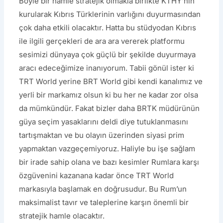
Böyle bir hamle stratejik olmakla birlikte KTHY’nin
kurularak Kıbrıs Türklerinin varlığını duyurmasından
çok daha etkili olacaktır. Hatta bu stüdyodan Kıbrıs
ile ilgili gerçekleri de ara ara vererek platformu
sesimizi dünyaya çok güçlü bir şekilde duyurmaya
aracı edeceğimize inanıyorum. Tabii gönül ister ki
TRT World yerine BRT World gibi kendi kanalımız ve
yerli bir markamız olsun ki bu her ne kadar zor olsa
da mümkündür. Fakat bizler daha BRTK müdürünün
güya seçim yasaklarını deldi diye tutuklanmasını
tartışmaktan ve bu olayın üzerinden siyasi prim
yapmaktan vazgeçemiyoruz. Haliyle bu işe sağlam
bir irade sahip olana ve bazı kesimler Rumlara karşı
özgüvenini kazanana kadar önce TRT World
markasıyla başlamak en doğrusudur. Bu Rum’un
maksimalist tavır ve taleplerine karşın önemli bir
stratejik hamle olacaktır.