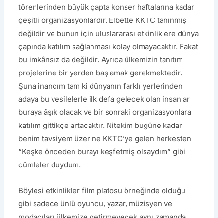
törenlerinden büyük çapta konser haftalarına kadar
çeşitli organizasyonlardır. Elbette KKTC tanınmış
değildir ve bunun için uluslararası etkinliklere dünya
çapında katılım sağlanması kolay olmayacaktır. Fakat
bu imkânsız da değildir. Ayrıca ülkemizin tanıtım
projelerine bir yerden başlamak gerekmektedir.
Şuna inancım tam ki dünyanın farklı yerlerinden
adaya bu vesilelerle ilk defa gelecek olan insanlar
buraya âşık olacak ve bir sonraki organizasyonlara
katılım gittikçe artacaktır. Nitekim bugüne kadar
benim tavsiyem üzerine KKTC’ye gelen herkesten
“Keşke önceden burayı keşfetmiş olsaydım” gibi
cümleler duydum.
Böylesi etkinlikler film platosu örneğinde olduğu
gibi sadece ünlü oyuncu, yazar, müzisyen ve
modacıları ülkemize getirmeyecek aynı zamanda