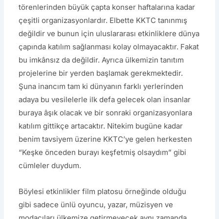
törenlerinden büyük çapta konser haftalarına kadar
çeşitli organizasyonlardır. Elbette KKTC tanınmış
değildir ve bunun için uluslararası etkinliklere dünya
çapında katılım sağlanması kolay olmayacaktır. Fakat
bu imkânsız da değildir. Ayrıca ülkemizin tanıtım
projelerine bir yerden başlamak gerekmektedir.
Şuna inancım tam ki dünyanın farklı yerlerinden
adaya bu vesilelerle ilk defa gelecek olan insanlar
buraya âşık olacak ve bir sonraki organizasyonlara
katılım gittikçe artacaktır. Nitekim bugüne kadar
benim tavsiyem üzerine KKTC’ye gelen herkesten
“Keşke önceden burayı keşfetmiş olsaydım” gibi
cümleler duydum.
Böylesi etkinlikler film platosu örneğinde olduğu
gibi sadece ünlü oyuncu, yazar, müzisyen ve
modacıları ülkemize getirmeyecek aynı zamanda