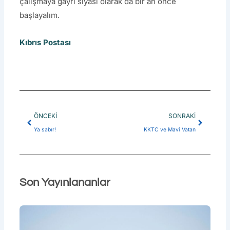
çalışmaya gayri siyasi olarak da bir an önce
başlayalım.
Kıbrıs Postası
Prev
Next
ÖNCEKI
SONRAKI
Ya sabır!
KKTC ve Mavi Vatan
Son Yayınlananlar