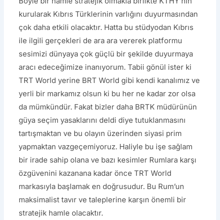
Böyle bir hamle stratejik olmakla birlikte KTHY’nin
kurularak Kıbrıs Türklerinin varlığını duyurmasından
çok daha etkili olacaktır. Hatta bu stüdyodan Kıbrıs
ile ilgili gerçekleri de ara ara vererek platformu
sesimizi dünyaya çok güçlü bir şekilde duyurmaya
aracı edeceğimize inanıyorum. Tabii gönül ister ki
TRT World yerine BRT World gibi kendi kanalımız ve
yerli bir markamız olsun ki bu her ne kadar zor olsa
da mümkündür. Fakat bizler daha BRTK müdürünün
güya seçim yasaklarını deldi diye tutuklanmasını
tartışmaktan ve bu olayın üzerinden siyasi prim
yapmaktan vazgeçemiyoruz. Haliyle bu işe sağlam
bir irade sahip olana ve bazı kesimler Rumlara karşı
özgüvenini kazanana kadar önce TRT World
markasıyla başlamak en doğrusudur. Bu Rum’un
maksimalist tavır ve taleplerine karşın önemli bir
stratejik hamle olacaktır.