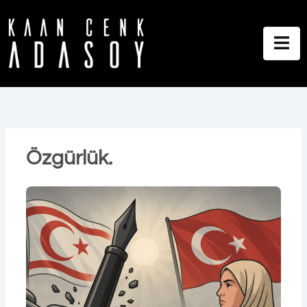
İçeriğe
atla
Özgürlük.