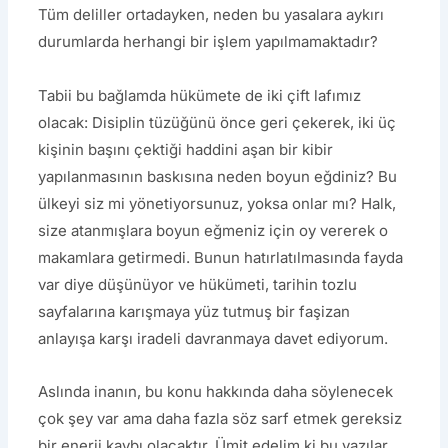
Tüm deliller ortadayken, neden bu yasalara aykırı
durumlarda herhangi bir işlem yapılmamaktadır?
Tabii bu bağlamda hükümete de iki çift lafımız
olacak: Disiplin tüzüğünü önce geri çekerek, iki üç
kişinin başını çektiği haddini aşan bir kibir
yapılanmasının baskısına neden boyun eğdiniz? Bu
ülkeyi siz mi yönetiyorsunuz, yoksa onlar mı? Halk,
size atanmışlara boyun eğmeniz için oy vererek o
makamlara getirmedi. Bunun hatırlatılmasında fayda
var diye düşünüyor ve hükümeti, tarihin tozlu
sayfalarına karışmaya yüz tutmuş bir faşizan
anlayışa karşı iradeli davranmaya davet ediyorum.
Aslında inanın, bu konu hakkında daha söylenecek
çok şey var ama daha fazla söz sarf etmek gereksiz
bir enerji kaybı olacaktır. Ümit edelim ki bu yazılar,