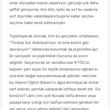
onlar dünyadan kopuk yaşamıyor, gerçeği çok daha
şeffaf görüyorlar. Kim bilir, belki de sırf bu nedenle
yurt dışındaki vatandaşlara bugüne kadar seçme-
seçilme hakkı tevdi edilmemiştir.
Toparlayacak olursak, tüm bu gerçekler ortadayken,
“Türkiye bizi ötekileştiriyor ve bize koloni gibi
davranıyor!” iddiasında bulunmak da pişkinlikte ayrı
bir seviyedir ve pişkinlikleri bununla da sınırlı
değildir. Geçenlerde bir sendika olan KTÖS’ün
başkanı yani siyasi bir kişilik olmamasına rağmen ki
olsa bile olağan karşılanmayacak şekilde, mecliste
bu ülkenin Eğitim Bakanı’nı ağza alınmayacak sözler
sarf ederek, parmak sallayarak istifaya davet etti. Siz
kimsiniz? Lâmı cimi yok! Burada istifa etmesi veya
yasaya karşı çıktığı için tasfiye edilmesi gereken bir
yer varsa, onun adresi bellidir! Yeri gelmişken