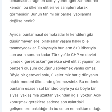
olmamasına rağmen ülkeyi yönettiğini zannederek
kendini bu ülkenin elitleri ve sahipleri olarak
görmesidir. Bunun tanımı bir paralel yapılanma
değilse nedir?
Ayrıca, bunlar nasıl demokratlar ki kendileri gibi
düşünmeyenlere, bıraksalar yaşam hakkı bile
tanımayacaklar. Dolayısıyla bunların özü itibarıyla
son asrın sonuna kadar Türkiye’de CHP ve devlet
içindeki gerek askerî gerekse sivil elitist yapının bir
benzeri oluşum olduğunu söylemek yanlış olmaz.
Böyle bir çetevari solu, ülkelerimiz hariç dünyanın
hiçbir medeni ülkesinde göremezsiniz. Bu nedenle
bunların esasen sol bir ideolojiyle ya da böyle bir
siyasi yaklaşımla uzaktan yakından ilgisi yoktur. Açık
konuşmak gerekirse sadece son aylardaki
gelişmelere bakıldığında bu solun ne halktan olduğu