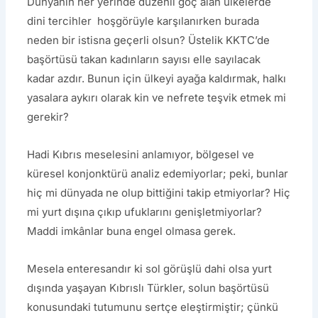
Dünyanın her yerinde düzenli göç alan ülkelerde
dini tercihler hoşgörüyle karşılanırken burada
neden bir istisna geçerli olsun? Üstelik KKTC’de
başörtüsü takan kadınların sayısı elle sayılacak
kadar azdır. Bunun için ülkeyi ayağa kaldırmak, halkı
yasalara aykırı olarak kin ve nefrete teşvik etmek mi
gerekir?
Hadi Kıbrıs meselesini anlamıyor, bölgesel ve
küresel konjonktürü analiz edemiyorlar; peki, bunlar
hiç mi dünyada ne olup bittiğini takip etmiyorlar? Hiç
mi yurt dışına çıkıp ufuklarını genişletmiyorlar?
Maddi imkânlar buna engel olmasa gerek.
Mesela enteresandır ki sol görüşlü dahi olsa yurt
dışında yaşayan Kıbrıslı Türkler, solun başörtüsü
konusundaki tutumunu sertçe eleştirmiştir; çünkü