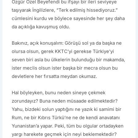
Özgür Özel Beyefendi bu ifşayı bir ileri seviyeye
taşıyarak İngilizlere, “Terk edilmiş hissediyoruz.”
cümlesini kurdu ve böylece sayesinde her şey daha
da açıklığa kavuşmuş oldu.
Bakınız, açık konuşalım: Görüşü sol ya da başka ne
olursa olsun, gerek KKTC’yi gerekse Türkiye’yi
seven biri asla bu ülkelerin bulunduğu bir makamda,
ister meclis olsun ister başka bir mecra olsun bu
devletlere her fırsatta meydan okumaz.
Hal böyleyken, bunu neden sineye çekmek
zorundayız? Buna neden müsaade edilmektedir?
Yahu, bizdeki solun yaptığını ne yazık ki samimi bir
Rum, ne bir Kıbrıs Türkü’ne ne de kendi anavatanı
Yunanistan’a yapar. Peki, tüm bu olgular ortadayken
yargı harekete geçmek için neyi beklemektedir?