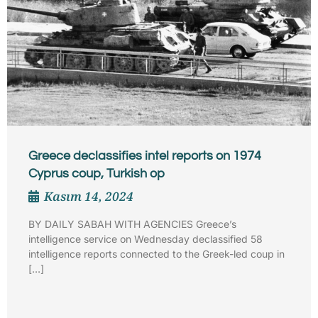
Hem gurur hem ilham kaynağı: Ahmet
Mamalı
Nisan 16, 2024
Özel yayın Ahmet Mamalı adını belki bugüne kadar
duymadınız. Ancak o, geçmişinin yanında son
başarısıyla Kıbrıs Türk’ünü dünyaya bir kez […]