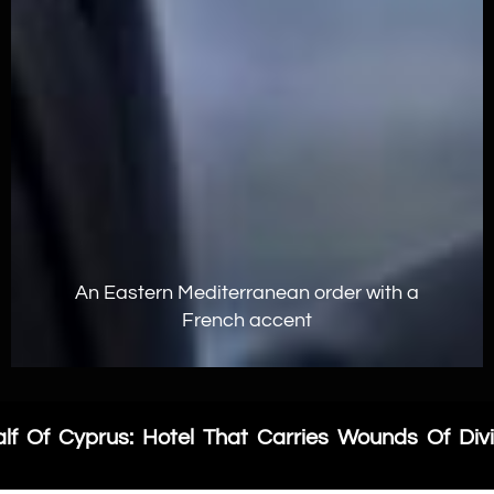
An Eastern Mediterranean order with a
French accent
f Of Cyprus: Hotel That Carries Wounds Of Divis