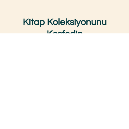
Kitap Koleksiyonunu
Keşfedin
Gerilim dolu romanı
‘Kod Adı: Barnabas’
ve bölgedeki
stratejik dengelere dair önemli bilgiler sunan
‘Doğu
Akdeniz’de Satranç’
adlı eserleri burada inceleyebilir,
ayrıntılı bilgi edinebilirsiniz.
GÖRÜNTÜLE