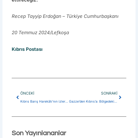
Recep Tayyip Erdoğan – Türkiye Cumhurbaşkanı
20 Temmuz 2024/Lefkoşa
Kıbrıs Postası
Prev
Next
ÖNCEKI
SONRAKI
Kıbrıs Barış Harekâtı’nın izleri ve bugüne yansımaları
Gazze’den Kıbrıs’a: Bölgedeki gerilim ve stratejik öncelikler
Son Yayınlananlar