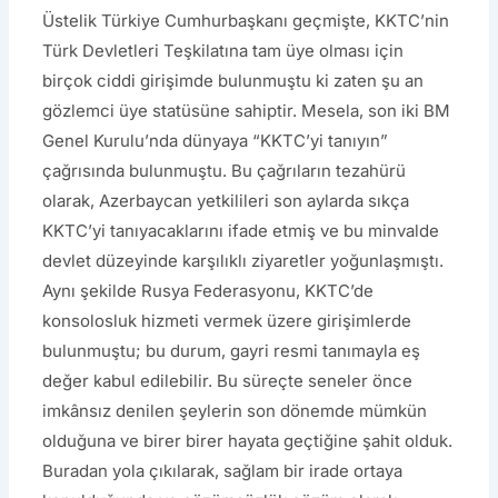
Üstelik Türkiye Cumhurbaşkanı geçmişte, KKTC’nin
Türk Devletleri Teşkilatına tam üye olması için
birçok ciddi girişimde bulunmuştu ki zaten şu an
gözlemci üye statüsüne sahiptir. Mesela, son iki BM
Genel Kuruluʼnda dünyaya “KKTC’yi tanıyın”
çağrısında bulunmuştu. Bu çağrıların tezahürü
olarak, Azerbaycan yetkilileri son aylarda sıkça
KKTC’yi tanıyacaklarını ifade etmiş ve bu minvalde
devlet düzeyinde karşılıklı ziyaretler yoğunlaşmıştı.
Aynı şekilde Rusya Federasyonu, KKTC’de
konsolosluk hizmeti vermek üzere girişimlerde
bulunmuştu; bu durum, gayri resmi tanımayla eş
değer kabul edilebilir. Bu süreçte seneler önce
imkânsız denilen şeylerin son dönemde mümkün
olduğuna ve birer birer hayata geçtiğine şahit olduk.
Buradan yola çıkılarak, sağlam bir irade ortaya