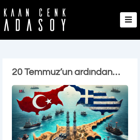
İçeriğe
atla
20 Temmuz’un ardından…