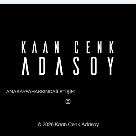
ANASAYFA
HAKKINDA
İLETIŞIM
I
n
s
t
a
© 2026 Kaan Cenk Adasoy
g
r