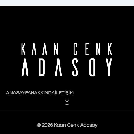
ANASAYFA
HAKKINDA
İLETIŞIM
I
n
s
t
a
© 2026 Kaan Cenk Adasoy
g
r