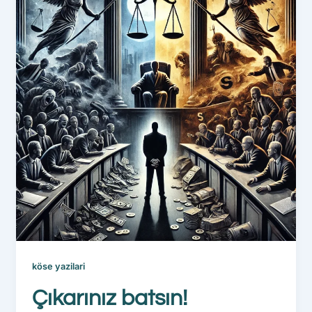
köse yazilari
Çıkarınız batsın!